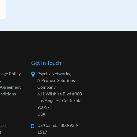
Get In Touch
sage Policy
Psychz Networks,
y
A Profuse Solutions
l Agreement
Company
nditions
611 Wilshire Blvd #300
Los Angeles,
California
90017
USA
ase
US/Canada:
800-933-
t
1517