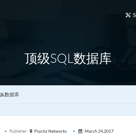
S
顶级SQL数据库
QL数据库
Publisher:
Psychz Networks
March 24,2017