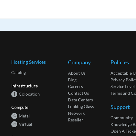
Hosting Services
Company
Policies
Catalog
About Us
Acceptable U
Blog
Privacy Polic
Infrastructure
Careers
Service Leve
Contact Us
Terms and Co
i
Colocation
Data Centers
Support
Looking Glass
Compute
Network
c
Metal
Community
Reseller
c
Virtual
Knowledge B
Open A Ticke