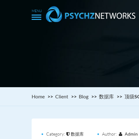
Home
Client
Blog
数据库
顶级S
Category:
数据库
Author:
Admin